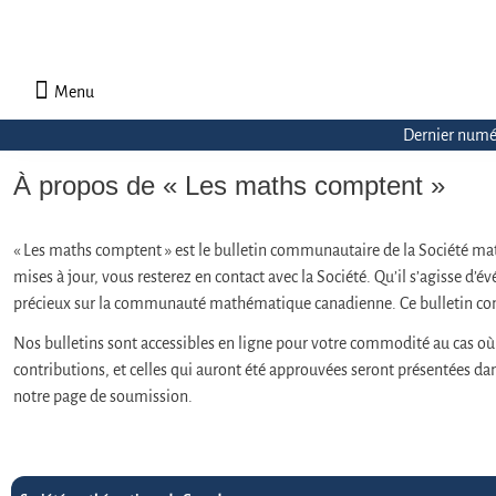
Menu
À propos des Maths comptent
Denier numéro
Numéro précédent
Consulter les archives par section
Dernier numé
À propos de « Les maths comptent »
« Les maths comptent » est le bulletin communautaire de la Société m
mises à jour, vous resterez en contact avec la Société. Qu’il s’agisse d
précieux sur la communauté mathématique canadienne. Ce bulletin conso
Nos bulletins sont accessibles en ligne pour votre commodité au cas 
contributions, et celles qui auront été approuvées seront présentées 
notre page de soumission.