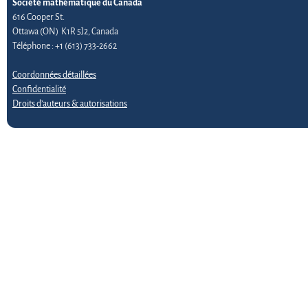
Société mathématique du Canada
616 Cooper St.
Ottawa (ON) K1R 5J2, Canada
Téléphone : +1 (613) 733-2662
Coordonnées détaillées
Confidentialité
Droits d’auteurs & autorisations