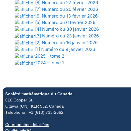
[8] Numéro du 27 février 2026
[7] Numéro du 20 février 2026
[6] Numéro du 13 février 2026
[5] Numéro du 6 février 2026
[4] Numéro du 30 janvier 2026
[3] Numéro du 23 janvier 2026
[2] Numéro du 16 janvier 2026
[1] Numéro du 9 janvier 2026
2025 - tome 2
2024 - tome 1
Société mathématique du Canada
616 Cooper St.
Ottawa (ON) K1R 5J2, Canada
Téléphone : +1 (613) 733-2662
Coordonnées détaillées
Confidentialité