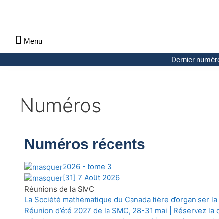
Menu
À propos des Maths comptent
Denier numéro
Numéro précédent
Consulter les archives par section
Dernier numér
Numéros
Numéros récents
2026 - tome 3
[31] 7 Août 2026
Réunions de la SMC
La Société mathématique du Canada fière d’organiser l
Réunion d’été 2027 de la SMC, 28-31 mai | Réservez la 