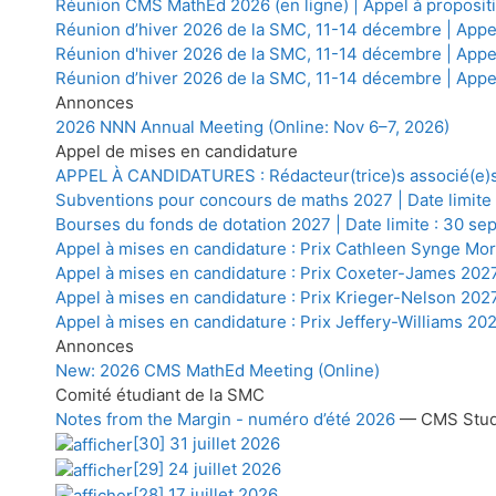
Réunion CMS MathEd 2026 (en ligne) | Appel à propositio
Réunion d’hiver 2026 de la SMC, 11-14 décembre | Appel
Réunion d'hiver 2026 de la SMC, 11-14 décembre | Appel
Réunion d’hiver 2026 de la SMC, 11-14 décembre | Appel 
Annonces
2026 NNN Annual Meeting (Online: Nov 6–7, 2026)
Appel de mises en candidature
APPEL À CANDIDATURES : Rédacteur(trice)s associé(e)
Subventions pour concours de maths 2027 | Date limite
Bourses du fonds de dotation 2027 | Date limite : 30 s
Appel à mises en candidature : Prix Cathleen Synge Mor
Appel à mises en candidature : Prix Coxeter-James 2027
Appel à mises en candidature : Prix Krieger-Nelson 2027
Appel à mises en candidature : Prix Jeffery-Williams 20
Annonces
New: 2026 CMS MathEd Meeting (Online)
Comité étudiant de la SMC
Notes from the Margin - numéro d’été 2026
— CMS Stud
[30] 31 juillet 2026
[29] 24 juillet 2026
[28] 17 juillet 2026