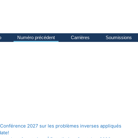
o
Numéro précédent
Carrières
Soumissions
a Conférence 2027 sur les problèmes inverses appliqués
date!