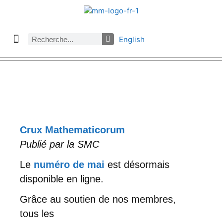
English
À propos des Maths comptent
Denier numéro
Numéro précédent
Consulter les archives par section
Crux Mathematicorum
Publié par la SMC
Le
numéro de mai
est désormais
disponible en ligne.
Grâce au soutien de nos membres,
tous les