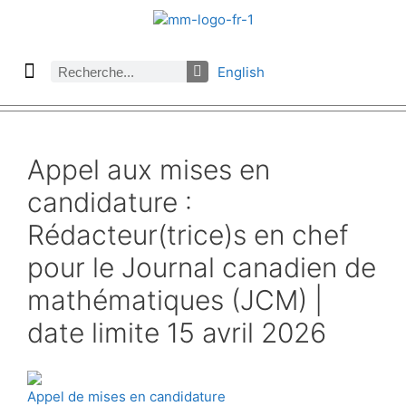
English
À propos des Maths comptent
Denier numéro
Numéro précédent
Consulter les archives par section
Appel aux mises en
candidature :
Rédacteur(trice)s en chef
pour le Journal canadien de
mathématiques (JCM) |
date limite 15 avril 2026
Appel de mises en candidature