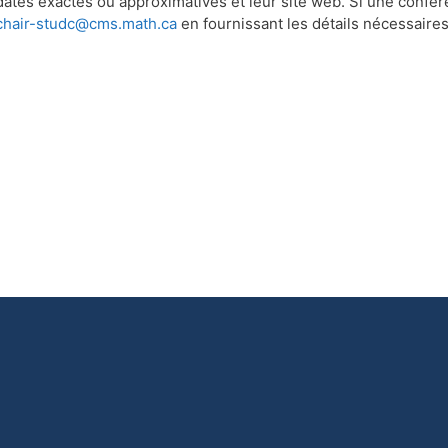
les dates exactes ou approximatives et leur site web. Si une con
chair-studc@cms.math.ca
en fournissant les détails nécessaires