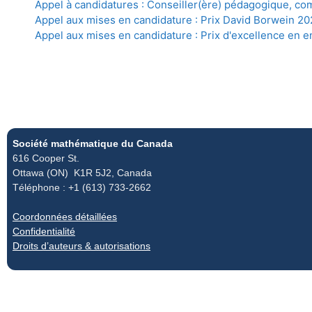
Appel à candidatures : Conseiller(ère) pédagogique, co
Appel aux mises en candidature : Prix David Borwein 20
Appel aux mises en candidature : Prix d'excellence en 
Société mathématique du Canada
616 Cooper St.
Ottawa (ON) K1R 5J2, Canada
Téléphone : +1 (613) 733-2662
Coordonnées détaillées
Confidentialité
Droits d’auteurs & autorisations