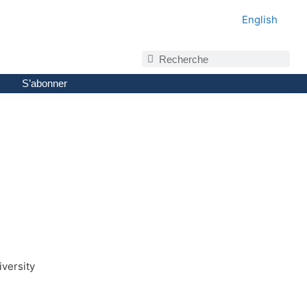
English
S’abonner
iversity