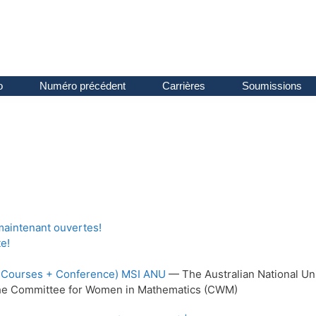
o
Numéro précédent
Carrières
Soumissions
maintenant ouvertes!
e!
 Courses + Conference) MSI ANU
— The Australian National Un
e Committee for Women in Mathematics (CWM)