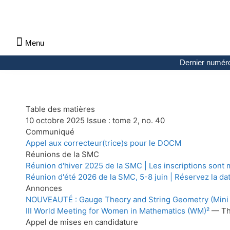
Menu
À propos des Maths comptent
Denier numéro
Numéro précédent
Consulter les archives par section
Dernier numér
Table des matières
10 octobre 2025 Issue : tome 2, no. 40
Communiqué
Appel aux correcteur(trice)s pour le DOCM
Réunions de la SMC
Réunion d'hiver 2025 de la SMC | Les inscriptions sont 
Réunion d'été 2026 de la SMC, 5-8 juin | Réservez la dat
Annonces
NOUVEAUTÉ : Gauge Theory and String Geometry (Mini
III World Meeting for Women in Mathematics (WM)²
— Th
Appel de mises en candidature