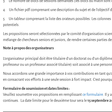
3. Le nombre de blocs de sessions demandés (les blocs du matin sont de
4. Un fichier pdf comprenant une description du sujet et de l’objectif d
5. Un tableur comprenant la liste des orateurs possibles. Les colonnes «
potentiels.
Les propositions seront sélectionnées par le comité d’organisation scient
mélange de chercheurs seniors et juniors, de rendre certaines parties de
Note à propos des organisateurs
L’organisateur principal doit être titulaire d’un doctorat ou d’un diplô
professeur ou un professeur associé titulaire) soit associé à une person
Nous accordons une grande importance à vos contributions en tant qu’organ
en consacrant vos efforts à une seule session à fort impact. C’est pou
Formulaire de soumission et dates limites :
Veuillez soumettre vos propositions en remplissant
ce formulaire
. Il 
continues. La date limite pour le deuxième tour sera le
15 septembre 2