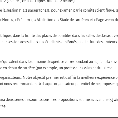
 2,5 heures, ceux de l’après-midi de 2 heures).
e la session (1 à 2 paragraphes), pour examen par le comité scientifique, q
 Nom », « Prénom », « Affiliation », « Stade de carrière » et « Page web » 
ifique, dans la limite des places disponibles dans les salles de classe, ave
 leur session accessibles aux étudiants diplômés, et d’inclure des orateur
me équivalent dans le domaine d’expertise correspondant au sujet de la ses
ne en début de carrière (par exemple, un professeur assistant titulaire ou 
isateurs. Notre objectif premier est d’offrir la meilleure expérience possi
rquoi nous recommandons à chaque organisateur potentiel de ne proposer q
y aura deux séries de soumissions. Les propositions soumises avant le
15 ju
024.