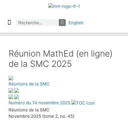
English
À propos des Maths comptent
Denier numéro
Numéro précédent
Consulter les archives par section
Réunion MathEd (en ligne)
de la SMC 2025
Réunions de la SMC
Numéro du 14 novembre 2025
Réunions de la SMC
Novembre 2025 (tome 2, no. 45)