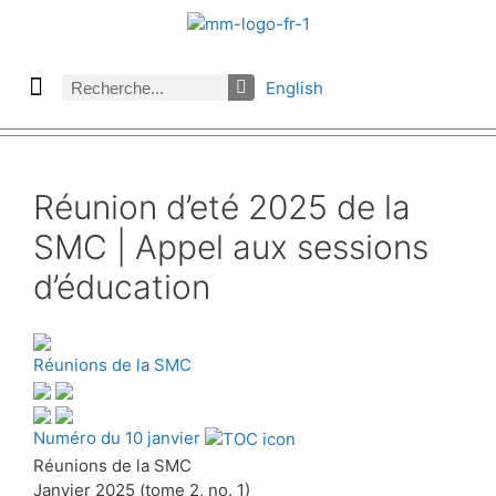
English
À propos des Maths comptent
Denier numéro
Numéro précédent
Consulter les archives par section
Réunion d’eté 2025 de la
SMC | Appel aux sessions
d’éducation
Réunions de la SMC
Numéro du 10 janvier
Réunions de la SMC
Janvier 2025 (tome 2, no. 1)