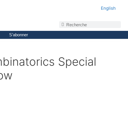
English
S’abonner
mbinatorics Special
row