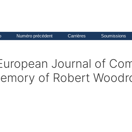
o
Numéro précédent
Carrières
Soumissions
: European Journal of Co
 memory of Robert Wood