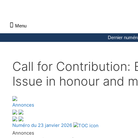
Menu
À propos des Maths comptent
Denier numéro
Numéro précédent
Consulter les archives par section
Dernier numér
Call for Contribution
Issue in honour and
Annonces
Numéro du 23 janvier 2026
Annonces