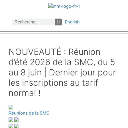
English
À propos des Maths comptent
Denier numéro
Numéro précédent
Consulter les archives par section
NOUVEAUTÉ : Réunion
d’été 2026 de la SMC, du 5
au 8 juin | Dernier jour pour
les inscriptions au tarif
normal !
Réunions de la SMC