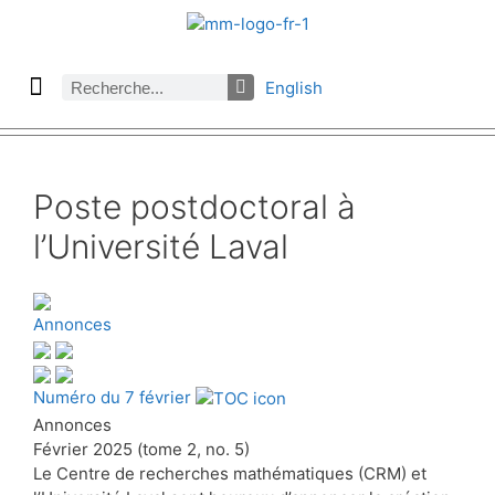
English
À propos des Maths comptent
Denier numéro
Numéro précédent
Consulter les archives par section
Poste postdoctoral à
l’Université Laval
Annonces
Numéro du 7 février
Annonces
Février 2025 (tome 2, no. 5)
Le Centre de recherches mathématiques (CRM) et