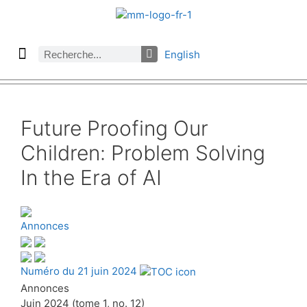
English
À propos des Maths comptent
Denier numéro
Numéro précédent
Consulter les archives par section
Future Proofing Our
Children: Problem Solving
In the Era of AI
Annonces
Numéro du 21 juin 2024
Annonces
Juin 2024 (tome 1, no. 12)