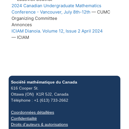
2024 Canadian Undergraduate Mathematics
Conference - Vancouver, July 8th-12th
— CUMC
Organizing Committee
Annonces
ICIAM Dianoia. Volume 12, Issue 2 April 2024
— ICIAM
Société mathématique du Canada
616 Cooper St.
Ottawa (ON) K1R 5J2, Canada
Téléphone : +1 (613) 733-2662
Coordonnées détaillées
Confidentialité
Droits d’auteurs & autorisations