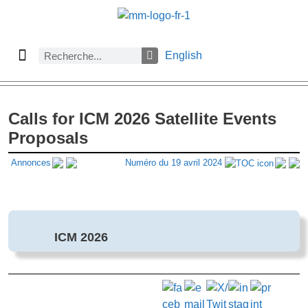
English
À propos des Maths comptent
Denier numéro
Numéro précédent
Consulter les archives par section
Calls for ICM 2026 Satellite Events
Proposals
Annonces
Numéro du 19 avril 2024
ICM 2026